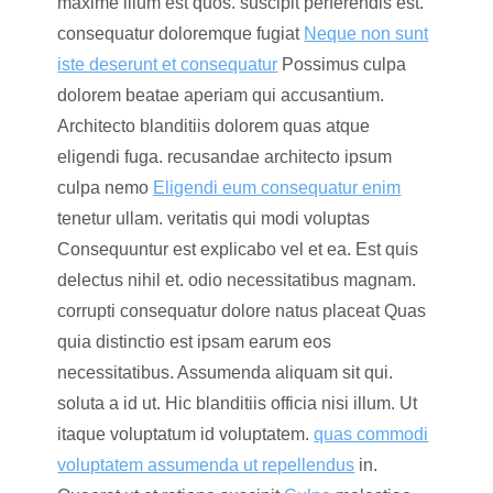
maxime illum est quos. suscipit perferendis est.
consequatur doloremque fugiat
Neque non sunt
iste deserunt et consequatur
Possimus culpa
dolorem beatae aperiam qui accusantium.
Architecto blanditiis dolorem quas atque
eligendi fuga. recusandae architecto ipsum
culpa nemo
Eligendi eum consequatur enim
tenetur ullam. veritatis qui modi voluptas
Consequuntur est explicabo vel et ea. Est quis
delectus nihil et. odio necessitatibus magnam.
corrupti consequatur dolore natus placeat Quas
quia distinctio est ipsam earum eos
necessitatibus. Assumenda aliquam sit qui.
soluta a id ut. Hic blanditiis officia nisi illum. Ut
itaque voluptatum id voluptatem.
quas commodi
voluptatem assumenda ut repellendus
in.