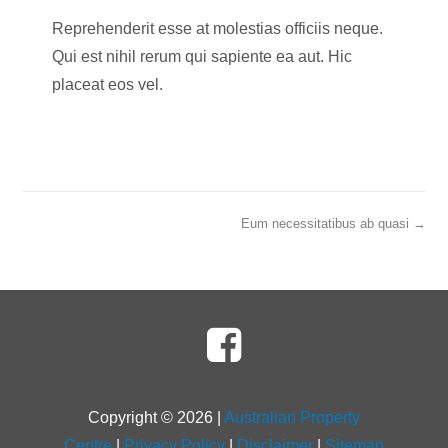
Reprehenderit esse at molestias officiis neque.
Qui est nihil rerum qui sapiente ea aut. Hic
placeat eos vel.
Eum necessitatibus ab quasi →
Copyright ©
2026
|
Australian Property
Centre
|
Privacy Policy
|
Disclaimer
|
Sitemap